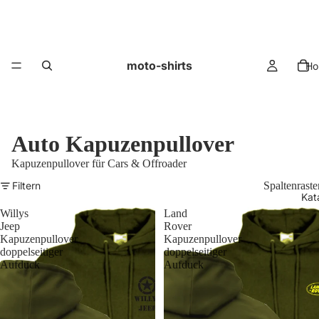
moto-shirts
Ho
Auto Kapuzenpullover
Kapuzenpullover für Cars & Offroader
Filtern
Spaltenraste
Kat
Willys
Land
Jeep
Rover
Kapuzenpullover
Kapuzenpullover
doppelseitiger
doppelseitiger
Aufduck
Aufduck