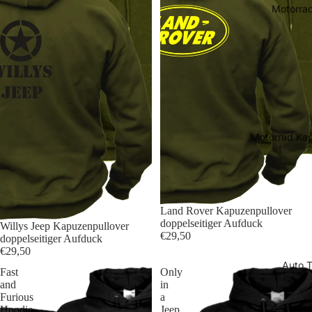
Motorrad
Motorrad Kap
Land Rover Kapuzenpullover
doppelseitiger Aufduck
Willys Jeep Kapuzenpullover
€29,50
doppelseitiger Aufduck
€29,50
Auto T
Fast
Only
and
in
Furious
a
Hoodie
Jeep