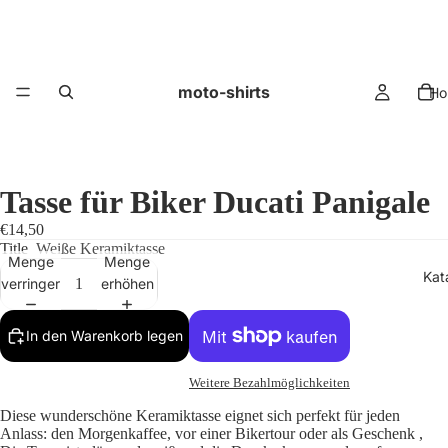
moto-shirts
Ho
Tasse für Biker Ducati Panigale
€14,50
Title
Weiße Keramiktasse
Menge
Menge
Kat
verringern
erhöhen
In den Warenkorb legen
Weitere Bezahlmöglichkeiten
Diese wunderschöne Keramiktasse eignet sich perfekt für jeden
Anlass: den Morgenkaffee, vor einer Bikertour oder als Geschenk ,