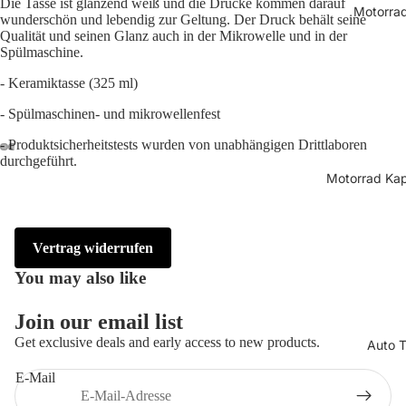
Die Tasse ist glänzend weiß und die Drucke kommen darauf
Motorrad
wunderschön und lebendig zur Geltung. Der Druck behält seine
Qualität und seinen Glanz auch in der Mikrowelle und in der
Spülmaschine.
- Keramiktasse (325 ml)
- Spülmaschinen- und mikrowellenfest
- Produktsicherheitstests wurden von unabhängigen Drittlaboren
durchgeführt.
Motorrad Kap
Vertrag widerrufen
You may also like
Widerrufsrecht
Datenschutzerklärung
Join our email list
AGB
Get exclusive deals and early access to new products.
Auto T
Versand
E-Mail
Impressum