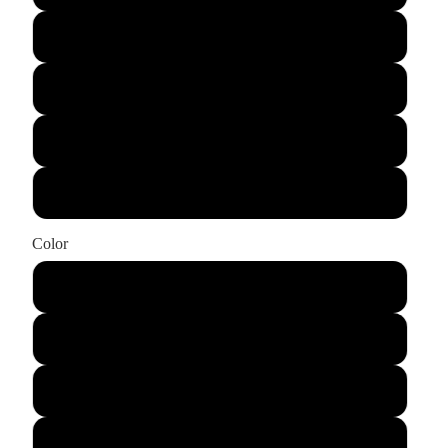
XL
XXL
XXXL
XXXXL
Color
Schwarz
Blau
Weiß
Rot