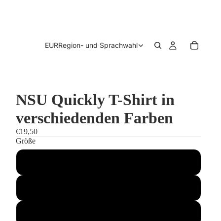
EUR
Region- und Sprachwahl
NSU Quickly T-Shirt in
verschiedenden Farben
€19,50
Größe
S
M
L