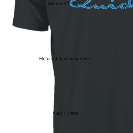
Motorrad T-Shirts
Motorrad Kapuzenpullover
Auto T-Shirts