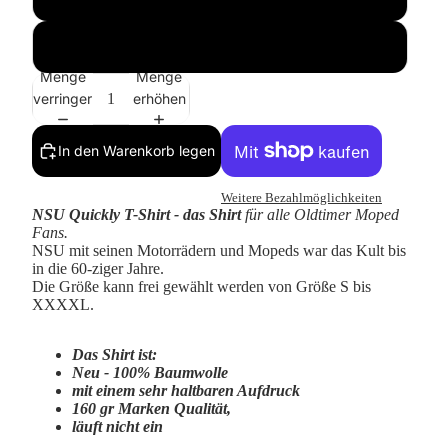
Olive
Menge
Menge
verringern
erhöhen
In den Warenkorb legen
Weitere Bezahlmöglichkeiten
NSU Quickly
T-Shirt
- das Shirt
für alle Oldtimer Moped
Fans.
NSU mit seinen Motorrädern und Mopeds war das Kult bis
in die 60-ziger Jahre.
Die Größe kann frei gewählt werden von Größe S bis
XXXXL.
Das Shirt ist:
Neu - 100% Baumwolle
mit einem sehr haltbaren Aufdruck
160 gr Marken Qualität,
läuft nicht ein