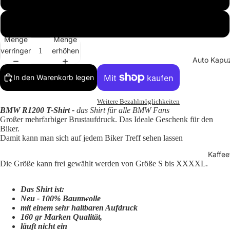
XXXXL
Menge
Menge
verringern
erhöhen
Auto Kapuz
In den Warenkorb legen
Weitere Bezahlmöglichkeiten
BMW R1200
T-Shirt
-
das Shirt
für alle BMW Fans
Großer mehrfarbiger Brustaufdruck. Das Ideale Geschenk für den
Biker.
Damit kann man sich auf jedem Biker Treff sehen lassen
Kaffee
Die Größe kann frei gewählt werden von Größe S bis XXXXL.
Das Shirt ist:
Neu - 100% Baumwolle
mit einem sehr haltbaren Aufdruck
160 gr Marken Qualität,
läuft nicht ein