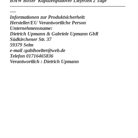
BMW Boxer Kapuzenpullover Lieferzeit 2 Tage
-------------------------­­­--------------------------------------------------
----
Informationen zur Produktsicherheit:
Hersteller/EU Verantwortliche Person
Unternehmensname:
Dietrich Upmann & Gabriele Upmann GbR
Südkirchener Str. 37
59379 Selm
e-mail :gabihoelter@web.de
Telefon 01716465836
Verantwortlich : Dietrich Upmann