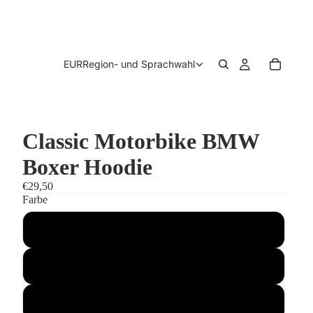
EUR
Region- und Sprachwahl
Classic Motorbike BMW
Boxer Hoodie
€29,50
Farbe
schwarz
olive
weiß