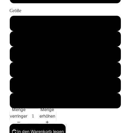
Größe
S
M
L
XL
XXL
XXXL
Menge
Menge
verringern
erhöhen
In den Warenkorb legen