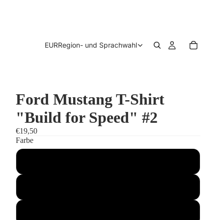
EUR
Region- und Sprachwahl
Ford Mustang T-Shirt
"Build for Speed" #2
€19,50
Farbe
schwarz
weiß
blau