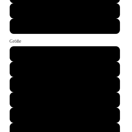
rot
olive
Größe
S
M
L
XL
XXL
XXXL