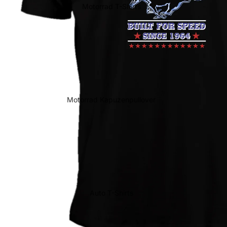
Motorrad T-Shirts
Motorrad Kapuzenpullover
Auto T-Shirts