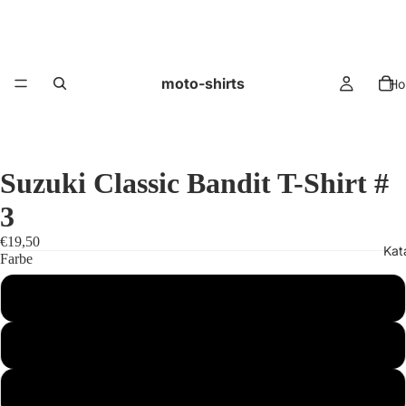
moto-shirts
Ho
Suzuki Classic Bandit T-Shirt #
3
€19,50
Kat
Farbe
schwarz
blau
rot