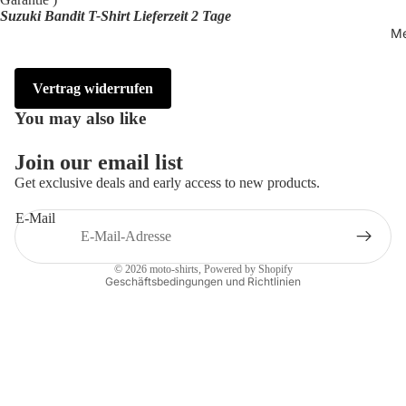
Suzuki Bandit T-Shirt Lieferzeit 2 Tage
Me
Vertrag widerrufen
You may also like
Widerrufsrecht
Datenschutzerklärung
Join our email list
AGB
Get exclusive deals and early access to new products.
Versand
E-Mail
Impressum
Kontaktinformationen
© 2026
moto-shirts
, Powered by Shopify
Geschäftsbedingungen und Richtlinien