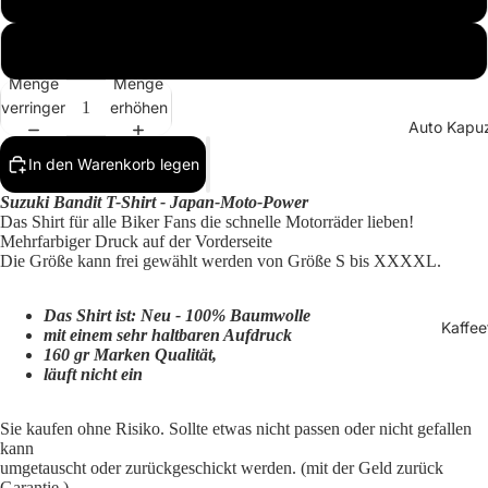
XXXXL
Menge
Menge
verringern
erhöhen
Auto Kapuz
In den Warenkorb legen
Suzuki Bandit T-Shirt - Japan-Moto-Power
Das Shirt
für alle Biker Fans die schnelle Motorräder lieben!
Mehrfarbiger Druck auf der Vorderseite
Die Größe kann frei gewählt werden von Größe S bis XXXXL.
Das Shirt ist:
Neu - 100% Baumwolle
Kaffee
mit einem sehr haltbaren Aufdruck
160 gr Marken Qualität,
läuft nicht ein
Sie kaufen ohne Risiko. Sollte etwas nicht passen oder nicht gefallen
kann
umgetauscht oder zurückgeschickt werden. (mit der Geld zurück
Garantie )